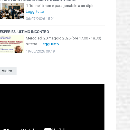
“L’idoneità non è paragonabile a un diplo...
Leggi tutto
06/07/2026 15.21
ESPERIES: ULTIMO INCONTRO
Mercoledì 20 maggio 2026 (ore 17.00 - 18.30)
si terrà...
Leggi tutto
19/05/2026 09.19
Video