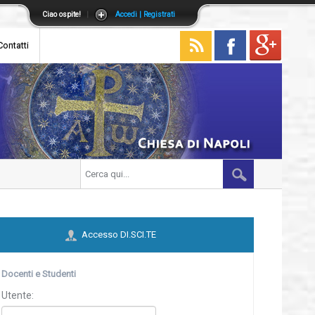
Ciao ospite!
|
Accedi | Registrati
Contatti
Accesso DI.SCI.TE
Docenti e Studenti
Utente: