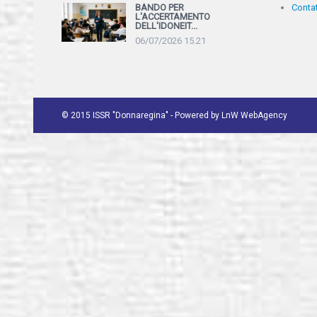
Contat
BANDO PER
L'ACCERTAMENTO
DELL'IDONEIT...
06/07/2026 15.21
©
2015 ISSR "Donnaregina" - Powered by
LnW WebAgency