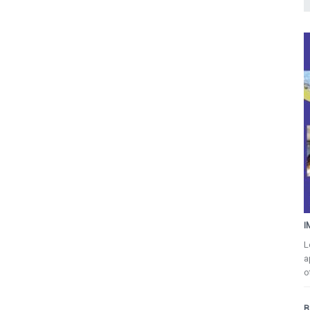
I
L
a
o
B