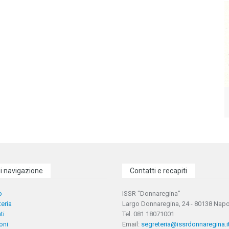
i navigazione
Contatti e recapiti
o
ISSR "Donnaregina"
eria
Largo Donnaregina, 24 - 80138 Napo
ti
Tel. 081 18071001
ioni
Email:
segreteria@issrdonnaregina.i